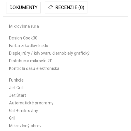
DOKUMENTY
RECENZIE (0)
Mikrovlnná rúra
Design Cook30
Farba zrkadlové sklo
Displej rúry / kávovaru čiernobiely grafický
Distribucia mikrovĺn 2D
Kontrola času elektronická
Funkcie
Jet Grill
Jet Start
Automatické programy
Gril + mikrovlny
Gril
Mikrovlnný ohrev