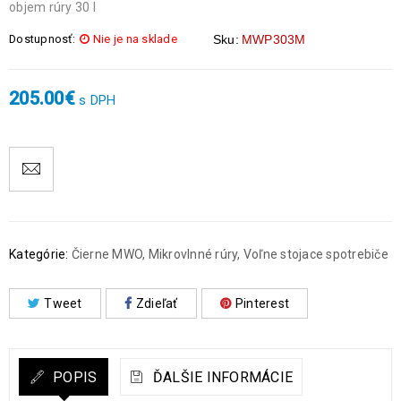
objem rúry 30 l
Dostupnosť:
Nie je na sklade
Sku:
MWP303M
205.00
€
s DPH
Kategórie:
Čierne MWO
,
Mikrovlnné rúry
,
Voľne stojace spotrebiče
Tweet
Zdieľať
Pinterest
POPIS
ĎALŠIE INFORMÁCIE