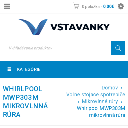
0 položka
-
0.00
€
KATEGÓRIE
Domov
›
WHIRLPOOL
Voľne stojace spotrebiče
MWP303M
›
Mikrovlnné rúry
›
MIKROVLNNÁ
Whirlpool MWP303M
RÚRA
mikrovlnná rúra