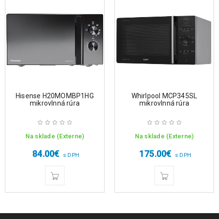
Hisense H20MOMBP1HG
Whirlpool MCP345SL
mikrovlnná rúra
mikrovlnná rúra
Na sklade (Externe)
Na sklade (Externe)
84.00
€
175.00
€
s DPH
s DPH