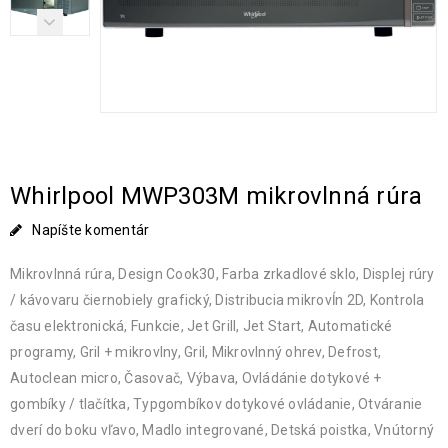
Whirlpool MWP303M mikrovlnná rúra
Napíšte komentár
Mikrovlnná rúra, Design Cook30, Farba zrkadlové sklo, Displej rúry
/ kávovaru čiernobiely grafický, Distribucia mikrovĺn 2D, Kontrola
času elektronická, Funkcie, Jet Grill, Jet Start, Automatické
programy, Gril + mikrovlny, Gril, Mikrovlnný ohrev, Defrost,
Autoclean micro, Časovač, Výbava, Ovládánie dotykové +
gombíky / tlačítka, Typgombíkov dotykové ovládanie, Otváranie
dverí do boku vľavo, Madlo integrované, Detská poistka, Vnútorný