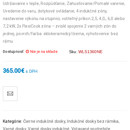
Udržiavanie v teple, Rozpúšťanie, Zahusťovanie/Pomalé varenie,
Uvedenie do varu, dotykové ovládanie, 4 indukčné zóny,
nastavenie výkonu na stupnici, voliteľný príkon 2,5; 4,0,; 6,0 alebo
7,2 kW, 2x FlexiCook zóna – zvislé spojenie 2 varných zón do
jednej, povrch/farba: sklokeramický/čierna, vyhotovenie: bez
rámu
Dostupnosť:
Nie je na sklade
Sku:
WLS1360NE
365.00
€
s DPH
Kategórie:
Čierne indukčné dosky
,
Indukčné dosky bez rámika
,
Varné dosky
,
Varné dosky indukčné
,
Vstavané spotrebiče