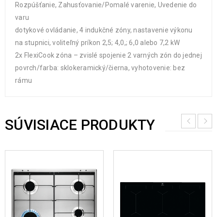
Rozpúšťanie, Zahusťovanie/Pomalé varenie, Uvedenie do
varu
dotykové ovládanie, 4 indukčné zóny, nastavenie výkonu
na stupnici, voliteľný príkon 2,5; 4,0,; 6,0 alebo 7,2 kW
2x FlexiCook zóna – zvislé spojenie 2 varných zón do jednej
povrch/farba: sklokeramický/čierna, vyhotovenie: bez
rámu
SÚVISIACE PRODUKTY