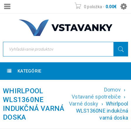
0 položka
-
0.00
€
KATEGÓRIE
Domov
›
WHIRLPOOL
Vstavané spotrebiče
›
WLS1360NE
Varné dosky
›
Whirlpool
INDUKČNÁ VARNÁ
WLS1360NE indukčná
DOSKA
varná doska