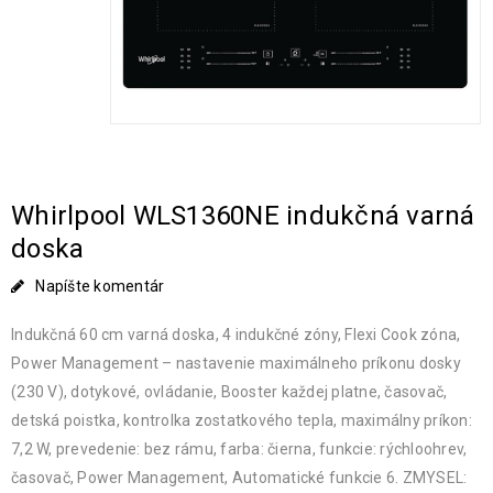
Whirlpool WLS1360NE indukčná varná
doska
Napíšte komentár
Indukčná 60 cm varná doska, 4 indukčné zóny, Flexi Cook zóna,
Power Management – nastavenie maximálneho príkonu dosky
(230 V), dotykové, ovládanie, Booster každej platne, časovač,
detská poistka, kontrolka zostatkového tepla, maximálny príkon:
7,2 W, prevedenie: bez rámu, farba: čierna, funkcie: rýchloohrev,
časovač, Power Management, Automatické funkcie 6. ZMYSEL: