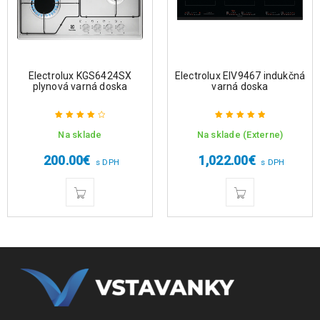
Electrolux KGS6424SX
Electrolux EIV9467 indukčná
plynová varná doska
varná doska
Na sklade
Na sklade (Externe)
Hodnotenie
Hodnotenie
4.00
z 5
5.00
z 5
200.00
€
1,022.00
€
s DPH
s DPH