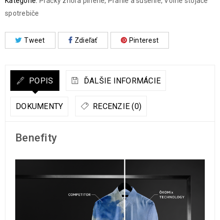
Kategórie:
Práčky zhora plnené
,
Pranie a sušenie
,
Voľne stojace
spotrebiče
Tweet
Zdieľať
Pinterest
POPIS
ĎALŠIE INFORMÁCIE
DOKUMENTY
RECENZIE (0)
Benefity