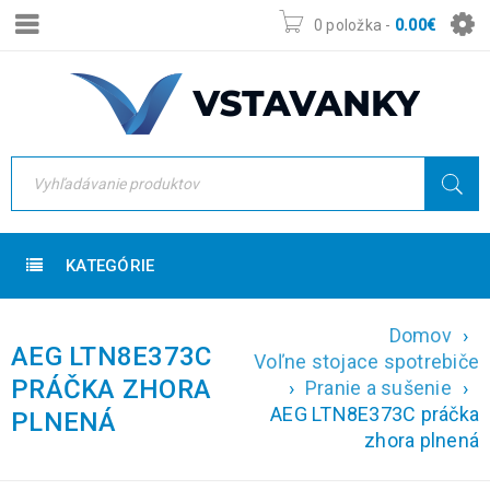
0 položka
-
0.00
€
KATEGÓRIE
Domov
›
AEG LTN8E373C
Voľne stojace spotrebiče
PRÁČKA ZHORA
›
Pranie a sušenie
›
AEG LTN8E373C práčka
PLNENÁ
zhora plnená