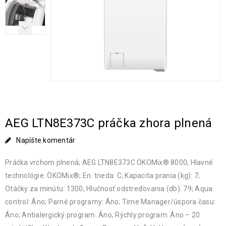
AEG LTN8E373C práčka zhora plnená
Napíšte komentár
Práčka vrchom plnená; AEG LTN8E373C ÖKOMix® 8000; Hlavné
technológie: ÖKOMix®; En. trieda: C; Kapacita prania (kg): 7;
Otáčky za minútu: 1300; Hlučnosť odstreďovania (db): 79; Aqua
control: Áno; Parné programy: Áno; Time Manager/úspora času:
Áno; Antialergický program: Áno; Rýchly program: Áno – 20