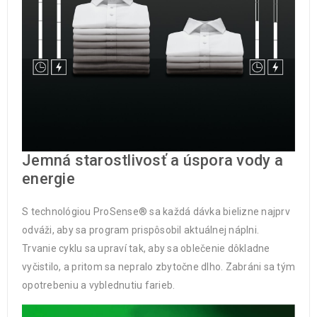
Jemná starostlivosť a úspora vody a
energie
S technológiou ProSense® sa každá dávka bielizne najprv
odváži, aby sa program prispôsobil aktuálnej náplni.
Trvanie cyklu sa upraví tak, aby sa oblečenie dôkladne
vyčistilo, a pritom sa nepralo zbytočne dlho. Zabráni sa tým
opotrebeniu a vyblednutiu farieb.