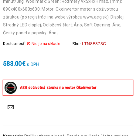
minút/3kg; Woolmark: Green; Rozmery VxŠxHxH max. (mm):
890x400x600x600; Motor: Ökoinvertor motor s doživotnou
zárukou (po registrácii na webe výrobcu www.aeg.sk); Displej:
Stredný LED displej; Odložený štart: Áno; Soft Opening: Áno;
Český panel a popisky: Áno;
Dostupnosť:
Nie je na sklade
Sku:
LTN8E373C
583.00
€
s DPH
AEG doživotná záruka na motor Ökoinvertor