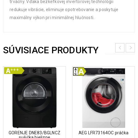
trvácny. Vďaka bezkefkovej invertorovej technológii
redukuje vibrácie, eliminuje opotrebovanie a poskytuje
maximálny výkon pri minimálnej hlučnosti.
SÚVISIACE PRODUKTY
GORENJE DNE83/BGLNCZ
AEG LFR73164OC práčka
sušička bielizne