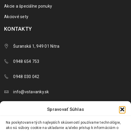
Akcie a špeciálne ponuky
Akciové sety
KONTAKTY
Šuranská 1, 949 01 Nitra
0948 654 753
0948 030 042
info@vstavanky.sk
objednavky@vstavanky.sk
Spravovať Súhlas
reklamacie@vstavanky.sk
Na poskytovanie tých najlepších skúseností používame technológie,
ako sú súbory cookie na ukladanie a/alebo prístup k informáciám o