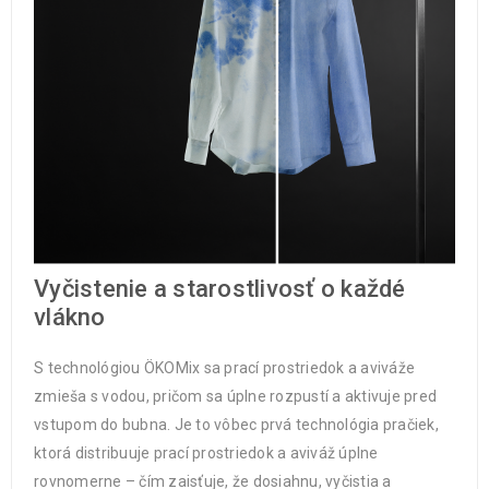
Vyčistenie a starostlivosť o každé
vlákno
S technológiou ÖKOMix sa prací prostriedok a aviváže
zmieša s vodou, pričom sa úplne rozpustí a aktivuje pred
vstupom do bubna. Je to vôbec prvá technológia pračiek,
ktorá distribuuje prací prostriedok a aviváž úplne
rovnomerne – čím zaisťuje, že dosiahnu, vyčistia a