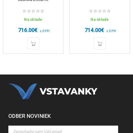
Na sklade
Na sklade
716.00
€
714.00
€
s DPH
s DPH
ODBER NOVINIEK