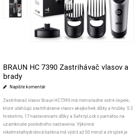
BRAUN HC 7390 Zastrihávač vlasov a
brady
Napíšte komentár
Zastrihávač vlasov Braun HC7390 má mimoriadne ostré čepele,
ktoré uľahčujú zastrihávanie vlasov akejkoľvek dĺžky a hrúbky. S 2
hrebeňmi, 17 nastaveniami dĺžky a SafetyLock s pamäťou na
uzamknutie posledného nastavenia. Výkonná
nikelmetalhydridová batéria má výdrž až 50 minút a strojček je