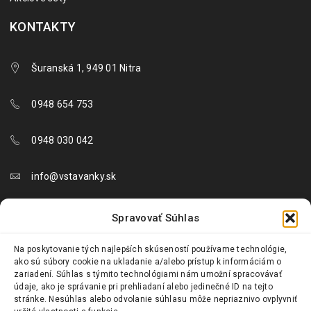
KONTAKTY
Šuranská 1, 949 01 Nitra
0948 654 753
0948 030 042
info@vstavanky.sk
objednavky@vstavanky.sk
Spravovať Súhlas
reklamacie@vstavanky.sk
Na poskytovanie tých najlepších skúseností používame technológie,
ako sú súbory cookie na ukladanie a/alebo prístup k informáciám o
zariadení. Súhlas s týmito technológiami nám umožní spracovávať
údaje, ako je správanie pri prehliadaní alebo jedinečné ID na tejto
stránke. Nesúhlas alebo odvolanie súhlasu môže nepriaznivo ovplyvniť