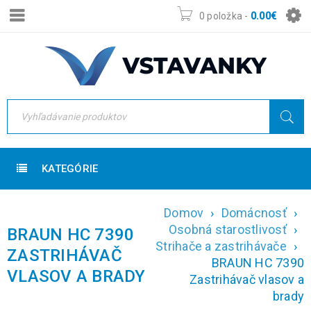
0 položka
-
0.00
€
KATEGÓRIE
Domov
›
Domácnosť
›
Osobná starostlivosť
›
BRAUN HC 7390
Strihače a zastrihávače
›
ZASTRIHÁVAČ
BRAUN HC 7390
VLASOV A BRADY
Zastrihávač vlasov a
brady