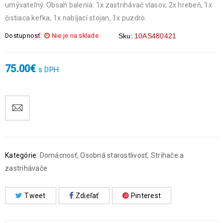
umývateľný. Obsah balenia: 1x zastrihávač vlasov, 2x hrebeň, 1x
čistiaca kefka, 1x nabíjací stojan, 1x puzdro.
Dostupnosť:
Nie je na sklade
Sku:
10AS480421
75.00
€
s DPH
Kategórie:
Domácnosť
,
Osobná starostlivosť
,
Strihače a
zastrihávače
Tweet
Zdieľať
Pinterest