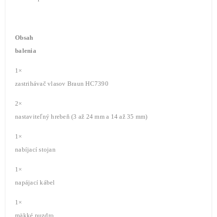
Obsah
balenia
1×
zastrihávač vlasov Braun HC7390
2×
nastaviteľný hrebeň (3 až 24 mm a 14 až 35 mm)
1×
nabíjací stojan
1×
napájací kábel
1×
mäkké puzdro