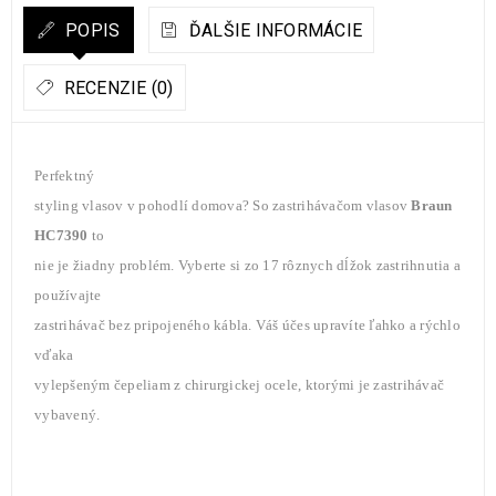
POPIS
ĎALŠIE INFORMÁCIE
RECENZIE (0)
Perfektný
styling vlasov v pohodlí domova? So zastrihávačom vlasov
Braun
HC7390
to
nie je žiadny problém. Vyberte si zo 17 rôznych dĺžok zastrihnutia a
používajte
zastrihávač bez pripojeného kábla. Váš účes upravíte ľahko a rýchlo
vďaka
vylepšeným čepeliam z chirurgickej ocele, ktorými je zastrihávač
vybavený.