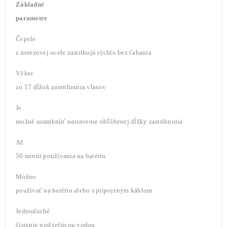
Základné
parametre
Čepele
z nerezovej ocele zastrihujú rýchlo bez ťahania
Výber
zo 17 dĺžok zastrihnutia vlasov
Je
možné uzamknúť nastavenie obľúbenej dĺžky zastrihnutia
Až
50 minút používania na batériu
Možno
používať na batériu alebo s pripojeným káblom
Jednoduché
čistenie pod tečúcou vodou