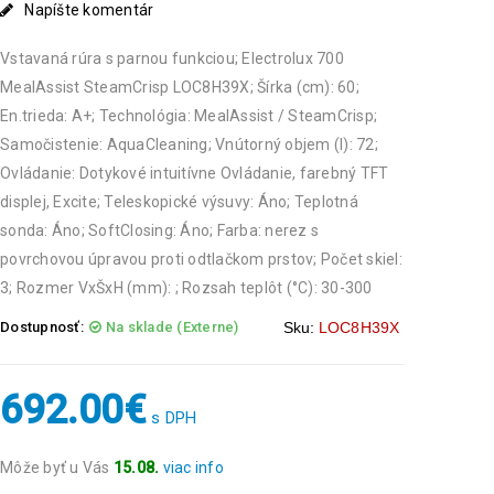
Napíšte komentár
Vstavaná rúra s parnou funkciou; Electrolux 700
MealAssist SteamCrisp LOC8H39X; Šírka (cm): 60;
En.trieda: A+; Technológia: MealAssist / SteamCrisp;
Samočistenie: AquaCleaning; Vnútorný objem (l): 72;
Ovládanie: Dotykové intuitívne Ovládanie, farebný TFT
displej, Excite; Teleskopické výsuvy: Áno; Teplotná
sonda: Áno; SoftClosing: Áno; Farba: nerez s
povrchovou úpravou proti odtlačkom prstov; Počet skiel:
3; Rozmer VxŠxH (mm): ; Rozsah teplôt (°C): 30-300
Dostupnosť:
Na sklade (Externe)
Sku:
LOC8H39X
692.00
€
s DPH
Môže byť u Vás
15.08.
viac info