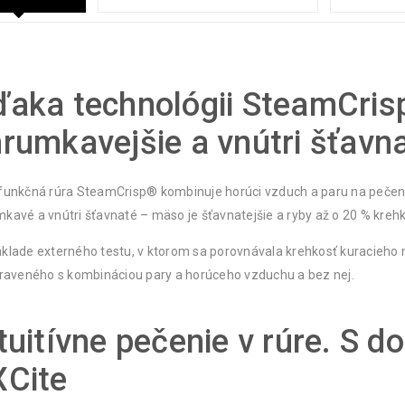
ďaka technológii SteamCris
rumkavejšie a vnútri šťavna
funkčná rúra SteamCrisp® kombinuje horúci vzduch a paru na pečeni
kavé a vnútri šťavnaté – mäso je šťavnatejšie a ryby až o 20 % krehke
klade externého testu, v ktorom sa porovnávala krehkosť kuracieho m
praveného s kombináciou pary a horúceho vzduchu a bez nej.
tuitívne pečenie v rúre. S 
XCite