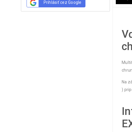
Prihlásiť cez Google
V
ch
Multi
chrum
Na zá
) pri
In
E