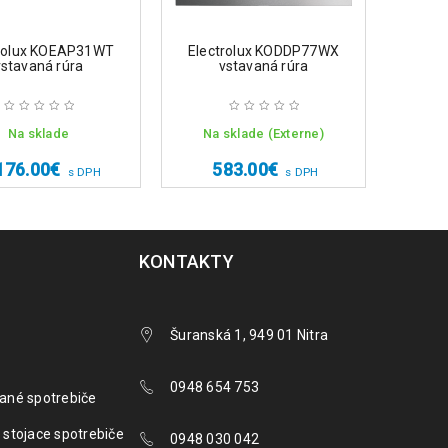
trolux KOEAP31WT
Electrolux KODDP77WX
Elec
vstavaná rúra
vstavaná rúra
Na sklade
Na sklade (Externe)
Na 
176.00
€
583.00
€
7
s DPH
s DPH
KONTAKTY
Šuranská 1, 949 01 Nitra
0948 654 753
ané spotrebiče
 stojace spotrebiče
0948 030 042