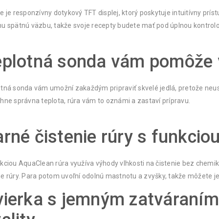
e je responzívny dotykový TFT displej, ktorý poskytuje intuitívny pr
u spätnú väzbu, takže svoje recepty budete mať pod úplnou kontrolo
plotná sonda vám pomôže va
tná sonda vám umožní zakaždým pripraviť skvelé jedlá, pretože neust
hne správna teplota, rúra vám to oznámi a zastaví prípravu.
rné čistenie rúry s funkci
kciou AquaClean rúra využíva výhody vlhkosti na čistenie bez chemik
e rúry. Para potom uvoľní odolnú mastnotu a zvyšky, takže môžete j
vierka s jemným zatváraní