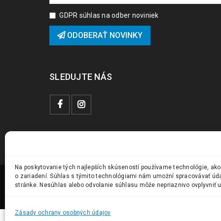
GDPR súhlas na odber noviniek
ODOBERAŤ NOVINKY
SLEDUJTE NÁS
Na poskytovanie tých najlepších skúseností používame technológie, ako
o zariadení. Súhlas s týmito technológiami nám umožní spracovávať údaje
stránke. Nesúhlas alebo odvolanie súhlasu môže nepriaznivo ovplyvniť ur
© 2024 Vstavanky.sk. Všetky práva vyhradené.
Zásady ochrany osobných údajov