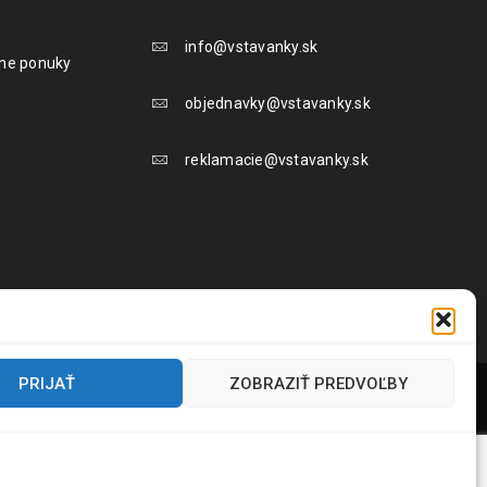
info@vstavanky.sk
lne ponuky
objednavky@vstavanky.sk
reklamacie@vstavanky.sk
PRIJAŤ
ZOBRAZIŤ PREDVOĽBY