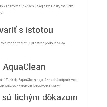
ístup k rôznym funkciám vašej rúry. Poskytne vám
u.
riť s istotou
ále meria teplotu uprostred jedla. Keď sa
ou AquaClean
álií. Funkcia AquaClean najskôr nechá odpariť vodu
ednoducho dosiahnuť prirodzenú čistotu.
m sú tichým dôkazom