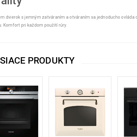
ality
m dvierok s jemným zatváraním a otváraním sa jednoducho ovláda do
. Komfort pri každom použití rúry.
ISIACE PRODUKTY