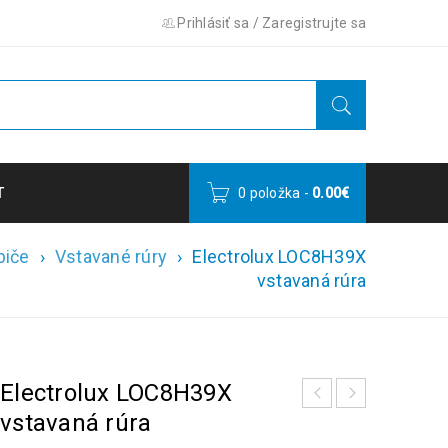
Prihlásiť sa
/
Zaregistrujte sa
T
0 položka
-
0.00
€
biče
›
Vstavané rúry
›
Electrolux LOC8H39X
vstavaná rúra
Electrolux LOC8H39X
vstavaná rúra