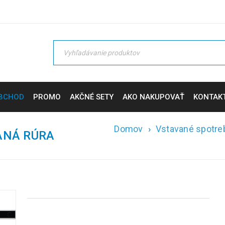
BCHOD
PROMO
AKČNÉ SETY
AKO NAKUPOVAŤ
KONTAK
Domov
›
Vstavané spotre
ANÁ RÚRA