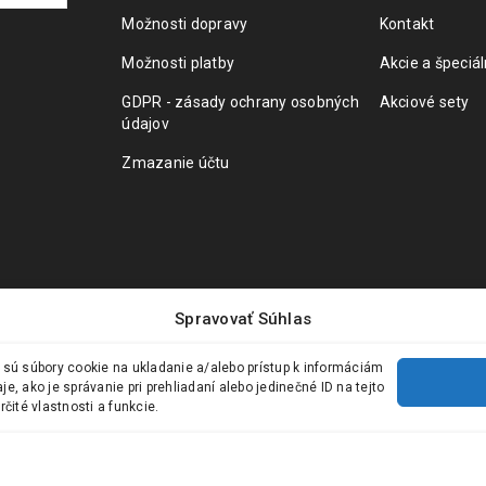
Možnosti dopravy
Kontakt
Možnosti platby
Akcie a špeciá
GDPR - zásady ochrany osobných
Akciové sety
údajov
Zmazanie účtu
Spravovať Súhlas
 sú súbory cookie na ukladanie a/alebo prístup k informáciám
, ako je správanie pri prehliadaní alebo jedinečné ID na tejto
čité vlastnosti a funkcie.