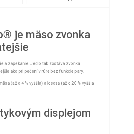
p® je mäso zvonka
tejšie
e a zapekanie. Jedlo tak zostáva zvonka
jšie ako pri pečení v rúre bez funkcie pary.
äsa (až o 4 % vyššia) a lososa (až o 20 % vyššia
dotykovým displejom