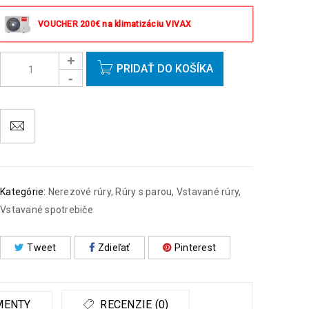
Objednávky prijaté do 14:00 expedujeme ešte v ten
istý deň okrem víkendov a sviatkov.
VOUCHER 200€ na klimatizáciu VIVAX
PRIDAŤ DO KOŠÍKA
Kategórie:
Nerezové rúry
,
Rúry s parou
,
Vstavané rúry
,
Vstavané spotrebiče
Tweet
Zdieľať
Pinterest
MENTY
RECENZIE (0)