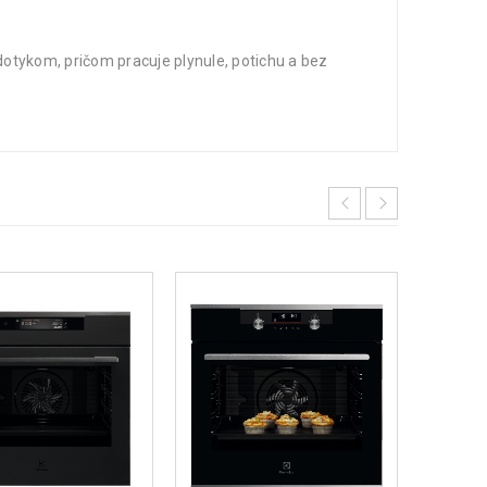
tykom, pričom pracuje plynule, potichu a bez
ODPOR