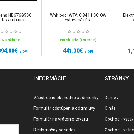
ens HB676G5S6
Whirlpool WTA C 8411 SC OW
Elec
stavaná rúra
vstavaná rúra
Na sklade
Na sklade (Externe)
394.00
€
441.00
€
1,
s DPH
s DPH
INFORMÁCIE
STRÁNKY
Všeobecné obchodné podmienky
Domov
Formulár odstúpenia od zmluvy
O nás
Formulár na vrátenie tovaru
Obchod - vstav
Reklamačný poriadok
Obchod - voľne