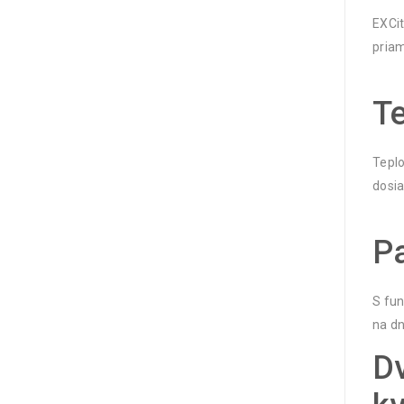
EXCit
priam
Te
Teplo
dosia
Pa
S fun
na dn
D