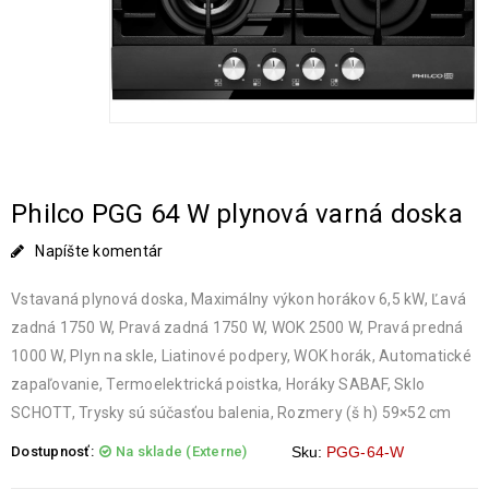
Philco PGG 64 W plynová varná doska
Napíšte komentár
Vstavaná plynová doska, Maximálny výkon horákov 6,5 kW, Ľavá
zadná 1750 W, Pravá zadná 1750 W, WOK 2500 W, Pravá predná
1000 W, Plyn na skle, Liatinové podpery, WOK horák, Automatické
zapaľovanie, Termoelektrická poistka, Horáky SABAF, Sklo
SCHOTT, Trysky sú súčasťou balenia, Rozmery (š h) 59×52 cm
Dostupnosť:
Na sklade (Externe)
Sku:
PGG-64-W