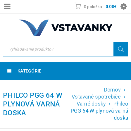
0 položka
-
0.00
€
KATEGÓRIE
Domov
›
PHILCO PGG 64 W
Vstavané spotrebiče
›
PLYNOVÁ VARNÁ
Varné dosky
›
Philco
PGG 64 W plynová varná
DOSKA
doska