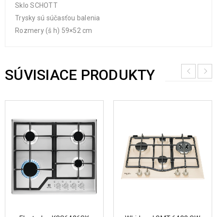
Sklo SCHOTT
Trysky sú súčasťou balenia
Rozmery (š h) 59×52 cm
SÚVISIACE PRODUKTY