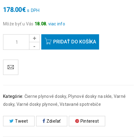
178.00
€
s DPH
Môže byť u Vás
18.08.
viac info
Objednávky prijaté do 14:00 expedujeme ešte v ten istý deň
okrem víkendov a sviatkov.
PRIDAŤ DO KOŠÍKA
Kategórie:
Čierne plynové dosky
,
Plynové dosky na skle
,
Varné
dosky
,
Varné dosky plynové
,
Vstavané spotrebiče
Tweet
Zdieľať
Pinterest