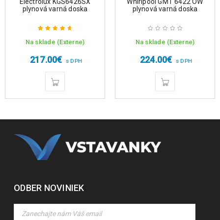
Electrolux KGS6426SX
Whirlpool GMT 6422 OW
plynová varná doska
plynová varná doska
Na sklade (Externe)
Na sklade (Externe)
Hodnotenie
4.75
z 5
217.00
€
224.00
€
s DPH
s DPH
ODBER NOVINIEK