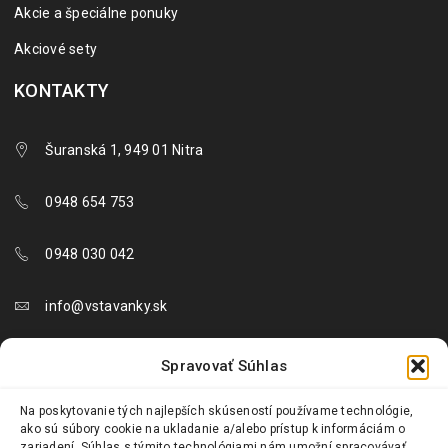
Akcie a špeciálne ponuky
Akciové sety
KONTAKTY
Šuranská 1, 949 01 Nitra
0948 654 753
0948 030 042
info@vstavanky.sk
objednavky@vstavanky.sk
Spravovať Súhlas
reklamacie@vstavanky.sk
Na poskytovanie tých najlepších skúseností používame technológie,
ako sú súbory cookie na ukladanie a/alebo prístup k informáciám o
zariadení. Súhlas s týmito technológiami nám umožní spracovávať