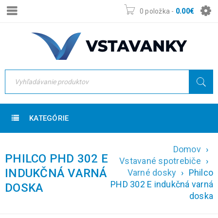
0 položka
-
0.00
€
KATEGÓRIE
Domov
›
PHILCO PHD 302 E
Vstavané spotrebiče
›
INDUKČNÁ VARNÁ
Varné dosky
›
Philco
PHD 302 E indukčná varná
DOSKA
doska