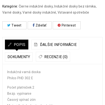
Kategórie:
Čierne indukčné dosky
,
Indukčné dosky bez rámika
,
Varné dosky
,
Varné dosky indukčné
,
Vstavané spotrebiče
Tweet
Zdieľať
Pinterest
POPIS
ĎALŠIE INFORMÁCIE
DOKUMENTY
RECENZIE (0)
Indukčná varná doska
Philco PHD 302 E
Počet platničiek 2
Bezp. vypínanie
Časový spínač zón