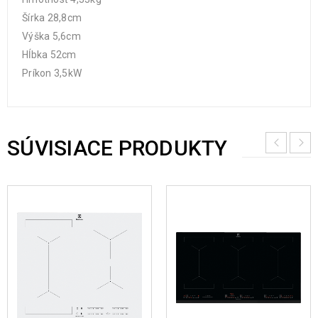
Šírka 28,8cm
Výška 5,6cm
Hĺbka 52cm
Príkon 3,5kW
SÚVISIACE PRODUKTY