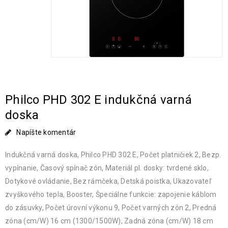
Philco PHD 302 E indukčná varná
doska
Napíšte komentár
Indukčná varná doska, Philco PHD 302 E, Počet platničiek 2, Bezp.
vypínanie, Časový spínač zón, Materiál pl. dosky: tvrdené sklo,
Dotykové ovládanie, Bez rámčeka, Detská poistka, Ukazovateľ
zvyškového tepla, Booster, Špeciálne funkcie: zapojenie káblom
do zásuvky, Počet úrovní výkonu 9, Počet varných zón 2, Predná
zóna (cm/W) 16 cm (1300/1500W), Zadná zóna (cm/W) 18 cm