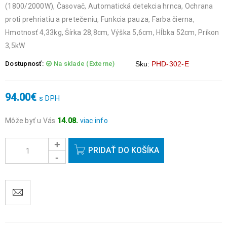
(1800/2000W), Časovač, Automatická detekcia hrnca, Ochrana
proti prehriatiu a pretečeniu, Funkcia pauza, Farba čierna,
Hmotnosť 4,33kg, Šírka 28,8cm, Výška 5,6cm, Hĺbka 52cm, Príkon
3,5kW
Dostupnosť:
Na sklade (Externe)
Sku:
PHD-302-E
94.00
€
s DPH
Môže byť u Vás
14.08.
viac info
Objednávky prijaté do 14:00 expedujeme ešte v ten istý deň
okrem víkendov a sviatkov.
PRIDAŤ DO KOŠÍKA