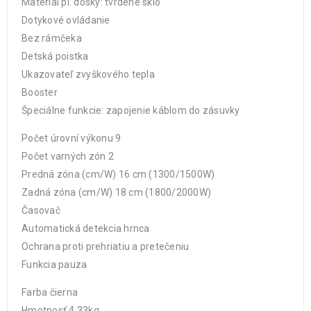
Materiál pl. dosky: tvrdené sklo
Dotykové ovládanie
Bez rámčeka
Detská poistka
Ukazovateľ zvyškového tepla
Booster
Špeciálne funkcie: zapojenie káblom do zásuvky
Počet úrovní výkonu 9
Počet varných zón 2
Predná zóna (cm/W) 16 cm (1300/1500W)
Zadná zóna (cm/W) 18 cm (1800/2000W)
Časovač
Automatická detekcia hrnca
Ochrana proti prehriatiu a pretečeniu
Funkcia pauza
Farba čierna
Hmotnosť 4,33kg